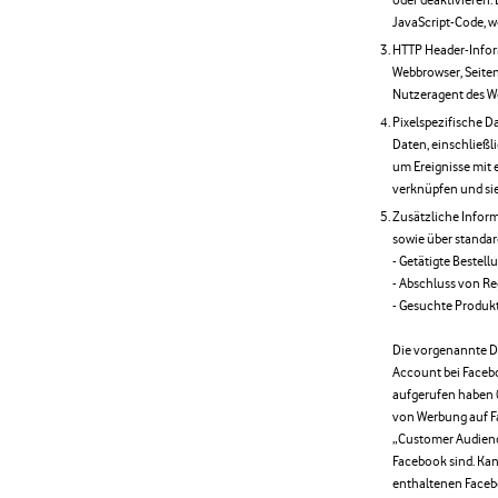
JavaScript-Code, w
HTTP Header-Infor
Webbrowser, Seite
Nutzeragent des W
Pixelspezifische D
Daten, einschließl
um Ereignisse mit
verknüpfen und si
Zusätzliche Infor
sowie über standar
- Getätigte Bestel
- Abschluss von R
- Gesuchte Produk
Die vorgenannte Da
Account bei Faceb
aufgerufen haben 
von Werbung auf F
„Customer Audience“
Facebook sind. Ka
enthaltenen Face