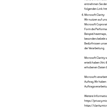
entnehmen Sie der
folgenden Link: ht
Microsoft Clarity:
Wir nutzen auf unse
Microsoft Coprorat
Form die Performan
Beispiel heatmaps, 
besonders beliebt 
Bedürfnissen unser
der Verarbeitung.
Microsoft Claritiy 
erteilt haben (Art. 
erhobenen Daten be
Microsoft verarbe
Auftrag. Wir haben
Auftragsverarbeit
Weitere Informati
https://privacy.m
https://clarity.mi