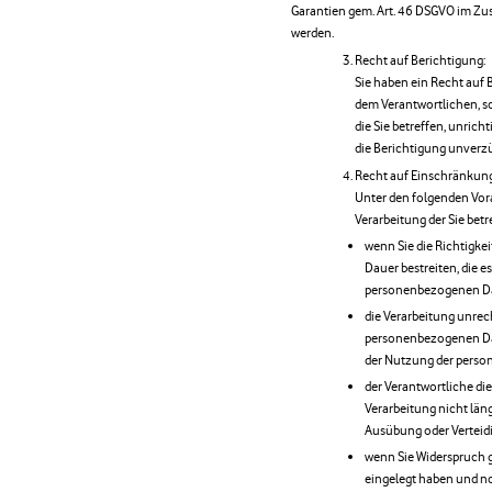
Garantien gem. Art. 46 DSGVO im Z
werden.
Recht auf Berichtigung:
Sie haben ein Recht auf
dem Verantwortlichen, s
die Sie betreffen, unrich
die Berichtigung unver
Recht auf Einschränkung
Unter den folgenden Vor
Verarbeitung der Sie be
wenn Sie die Richtigke
Dauer bestreiten, die e
personenbezogenen Da
die Verarbeitung unrec
personenbezogenen Da
der Nutzung der pers
der Verantwortliche d
Verarbeitung nicht län
Ausübung oder Verteid
wenn Sie Widerspruch g
eingelegt haben und no