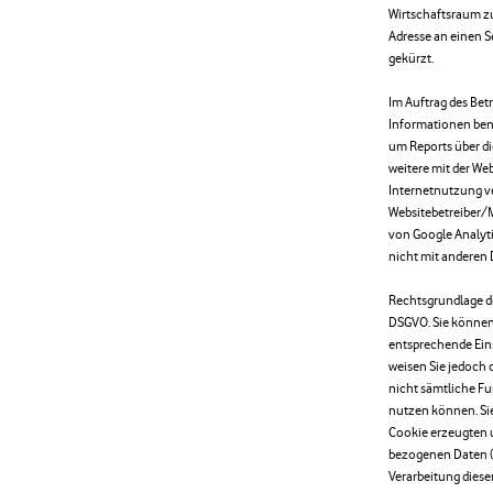
Wirtschaftsraum zu
Adresse an einen S
gekürzt.
Im Auftrag des Bet
Informationen ben
um Reports über d
weitere mit der W
Internetnutzung v
Websitebetreiber/M
von Google Analyti
nicht mit anderen
Rechtsgrundlage der
DSGVO. Sie können
entsprechende Eins
weisen Sie jedoch d
nicht sämtliche F
nutzen können. Sie
Cookie erzeugten 
bezogenen Daten (i
Verarbeitung diese