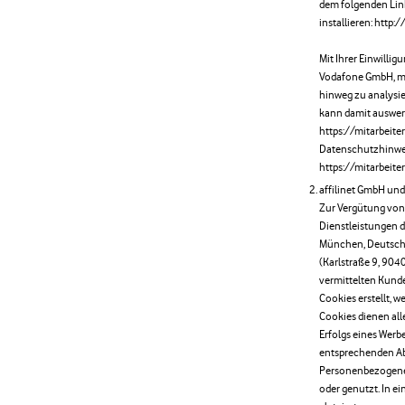
dem folgenden Lin
installieren: http
Mit Ihrer Einwillig
Vodafone GmbH, mö
hinweg zu analysie
kann damit auswerte
https://mitarbeite
Datenschutzhinweis
https://mitarbeite
affilinet GmbH un
Zur Vergütung von 
Dienstleistungen d
München, Deutsch
(Karlstraße 9, 90
vermittelten Kunde
Cookies erstellt, w
Cookies dienen al
Erfolgs eines Werbe
entsprechenden Ab
Personenbezogenen
oder genutzt. In e