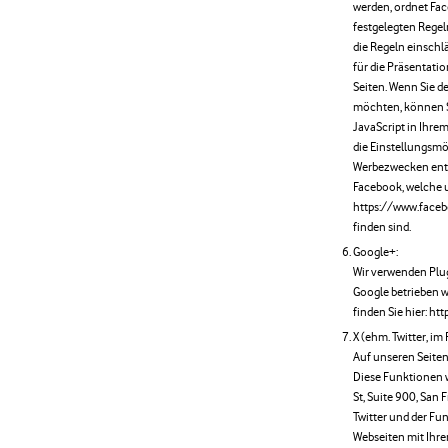
werden, ordnet Fa
festgelegten Regel
die Regeln einschl
für die Präsentat
Seiten. Wenn Sie 
möchten, können S
JavaScript in Ihre
die Einstellungsmö
Werbezwecken entn
Facebook, welche u
https://www.face
finden sind.
Google+:
Wir verwenden Plu
Google betrieben 
finden Sie hier: h
X (ehm. Twitter, im
Auf unseren Seiten
Diese Funktionen w
St, Suite 900, San
Twitter und der Fu
Webseiten mit Ihr