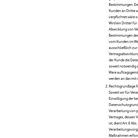
Bestimmungen. Der
Kunden an Dritte we
verpflichtet wäre o
Wird ein Dritter f
Abwicklung von Ver
Bestimmungen der
vom Kunden im Weg
ausschließlich zu
Vertragsabwicklun
der Kunde die Date
soweit notwendig a
Ware auftragsgemä
werden an das mit 
Rechtsgrundlage f
Soweit wir für Ve
Einwilligung der bet
Datenschutzgrundv
Verarbeitung von p
Vertrages, dessen V
ist, dient Art. 6 Ab
Verarbeitungsvorgä
Maßnahmen erforder