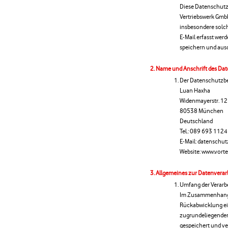
Diese Datenschutze
Vertriebswerk Gm
insbesondere solche
E-Mail erfasst wer
speichern und aus
Name und Anschrift des Da
Der Datenschutzbea
Luan Haxha
Widenmayerstr. 12
80538 München
Deutschland
Tel.: 089 693 1124
E-Mail: datenschu
Website: www.vortei
Allgemeines zur Datenverar
Umfang der Verarb
Im Zusammenhang 
Rückabwicklung ei
zugrundeliegenden
gespeichert und ve