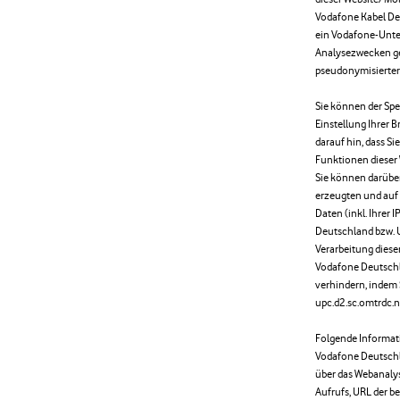
Vodafone Kabel De
ein Vodafone-Unte
Analysezwecken ge
pseudonymisierter
Sie können der Sp
Einstellung Ihrer 
darauf hin, dass Si
Funktionen dieser
Sie können darüber
erzeugten und auf
Daten (inkl. Ihrer
Deutschland bzw. 
Verarbeitung dies
Vodafone Deutsch
verhindern, indem 
upc.d2.sc.omtrdc.
Folgende Informat
Vodafone Deutsch
über das Webanalys
Aufrufs, URL der b