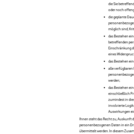
die Sie betreff
oder noch offeng
die geplante Dau
personenbezogene
möglich sind, Kri
das Bestehen ein
betreffenden pe
Einschränkung de
eines Widerspruc
das Bestehen ein
alle verfügbaren
personenbezogen
werden;
das Bestehen ei
einschließlich P
zumindest in die
involvierte Logik
Auswirkungen ein
Ihnen steht das Recht zu, Auskunft d
personenbezogenen Daten in ein Drit
übermittelt werden. In diesem Zusa