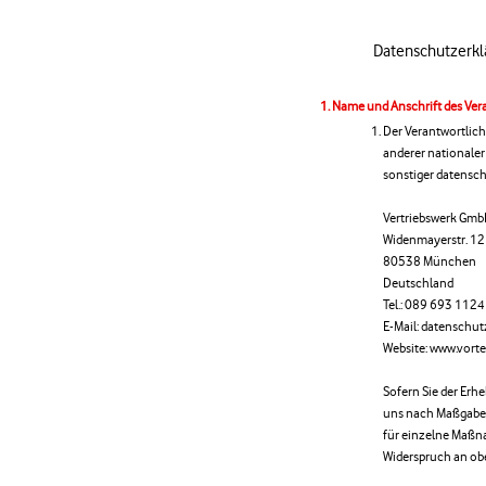
Datenschutzerkl
Name und Anschrift des Ver
Der Verantwortlic
anderer nationaler
sonstiger datensch
Vertriebswerk Gm
Widenmayerstr. 12
80538 München
Deutschland
Tel.: 089 693 1124
E-Mail: datenschu
Website: www.vortei
Sofern Sie der Erh
uns nach Maßgabe
für einzelne Maßn
Widerspruch an obe