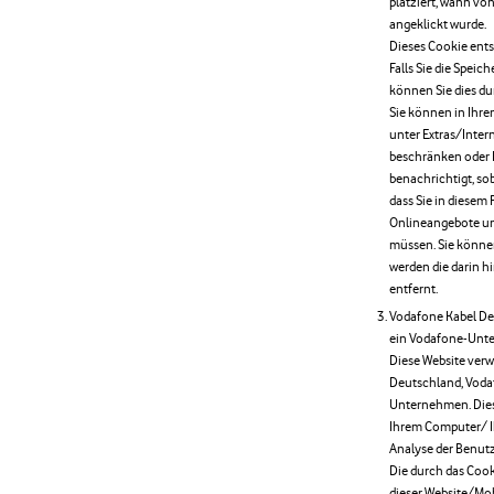
platziert, wann vo
angeklickt wurde.
Dieses Cookie ents
Falls Sie die Spei
können Sie dies du
Sie können in Ihre
unter Extras/Inter
beschränken oder Ih
benachrichtigt, sob
dass Sie in diesem 
Onlineangebote un
müssen. Sie können
werden die darin h
entfernt.
Vodafone Kabel De
ein Vodafone-Unt
Diese Website ver
Deutschland, Voda
Unternehmen. Diese
Ihrem Computer/ I
Analyse der Benut
Die durch das Coo
dieser Website/Mob