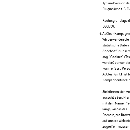
Typ und Version des
Plugins (wie z. B. 
Rechtsgrundlage der
DSGVO).
AdClear Kampagne
Wir verwenden die 
statistische Daten
Angebot für unser
sog. “Cookies” (Te
werden) verwendet
Form erfasst. Pers
AdClear GmbH ist 
Kampagnentracking
Sie können sich v
ausschließen. Hier
mit dem Namen “adc
lange, wie Sie das 
Domain, pro Brows
auf unsere Websei
zugreifen, müssen 