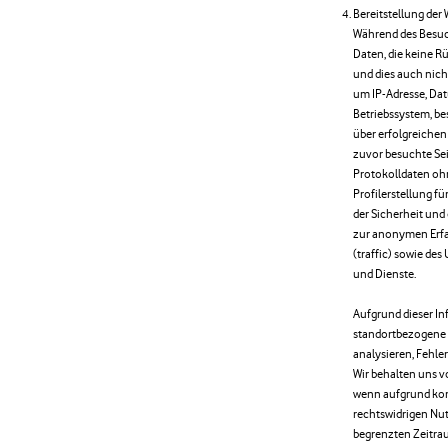
Bereitstellung der 
Während des Besuc
Daten, die keine 
und dies auch nicht
um IP-Adresse, Dat
Betriebssystem, b
über erfolgreichen
zuvor besuchte Sei
Protokolldaten oh
Profilerstellung f
der Sicherheit und
zur anonymen Erfa
(traffic) sowie de
und Dienste.
Aufgrund dieser In
standortbezogene 
analysieren, Fehle
Wir behalten uns v
wenn aufgrund kon
rechtswidrigen Nut
begrenzten Zeitrau