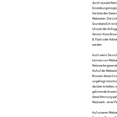
durch soziale Net
Einstellungsmögli
Sie bitte den Date
Webseiten. Die Lin
Grundsätzlich ist 
Uhrzeit der Anfrage
Version Ihres Brows
B. Flash oder Adob
werden.
Auch wenn Sie nich
können von Webseit
Netzwerke gesendet
Aufruf der Webseit
Browser dieses Coo
ungefragt mitschick
darüber erstellen,
gehörende Anwende
diese Kennung spät
Netzwerk - einer 
Auf unseren Websei