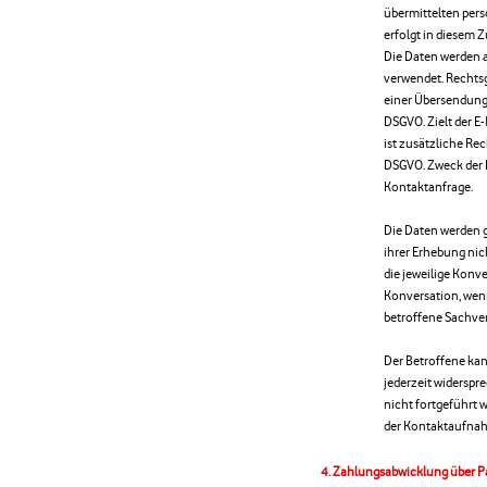
übermittelten per
erfolgt in diesem 
Die Daten werden a
verwendet. Rechtsg
einer Übersendung ei
DSGVO. Zielt der E-
ist zusätzliche Rech
DSGVO. Zweck der D
Kontaktanfrage.
Die Daten werden g
ihrer Erhebung nich
die jeweilige Konve
Konversation, wen
betroffene Sachverh
Der Betroffene ka
jederzeit widerspr
nicht fortgeführt 
der Kontaktaufnah
Zahlungsabwicklung über P