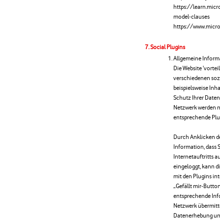
https://learn.mic
model-clauses
https://www.micro
Social Plugins
Allgemeine Inform
Die Website ‘vortei
verschiedenen sozi
beispielsweise Inh
Schutz Ihrer Daten 
Netzwerk werden nu
entsprechende Plu
Durch Anklicken de
Information, dass 
Internetauftritts 
eingeloggt, kann 
mit den Plugins in
„Gefällt mir-Butto
entsprechende Info
Netzwerk übermitt
Datenerhebung und