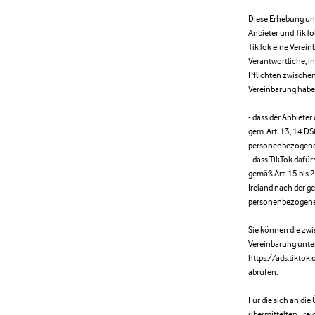
Diese Erhebung und
Anbieter und TikTo
TikTok eine Verein
Verantwortliche, i
Pflichten zwischen 
Vereinbarung haben
- dass der Anbieter
gem. Art. 13, 14 
personenbezogenen
- dass TikTok dafür
gemäß Art. 15 bis 
Ireland nach der 
personenbezogene
Sie können die zw
Vereinbarung unte
https://ads.tiktok
abrufen.
Für die sich an di
übermittelten Ereig