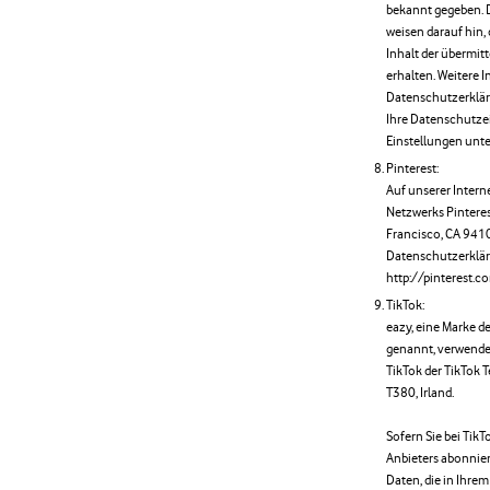
bekannt gegeben. D
weisen darauf hin, 
Inhalt der übermit
erhalten. Weitere I
Datenschutzerkläru
Ihre Datenschutzei
Einstellungen unte
Pinterest:
Auf unserer Interne
Netzwerks Pinterest
Francisco, CA 9410
Datenschutzerkläru
http://pinterest.c
TikTok:
eazy, eine Marke d
genannt, verwendet
TikTok der TikTok T
T380, Irland.
Sofern Sie bei Tik
Anbieters abonnie
Daten, die in Ihre