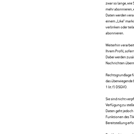
zwar so lange, wie 
mehr abonnieren, 
Daten werden verar
einem „Like“ mark
verlinken oder teil
abonnieren.
Weiterhin verarbei
Ihrem Profil, sofe
Dabei werden zusätz
Nachrichten überm
Rechtsgrundlage fü
das überwiegende b
1 lit. f) DSGVO.
Sie sind nicht ver
Verfügung zu stell
Daten geht jedoch
Funktionen des Ti
Bereitstellung erfo