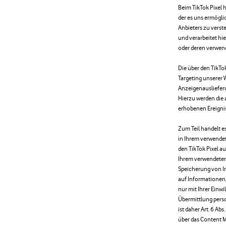
Beim TikTok Pixel 
der es uns ermögli
Anbieters zu verst
und verarbeitet hi
oder deren verwend
Die über den TikTo
Targeting unserer
Anzeigenauslieferu
Hierzu werden die a
erhobenen Ereignis
Zum Teil handelt e
in Ihrem verwende
den TikTok Pixel a
Ihrem verwendeten
Speicherung von In
auf Informationen, 
nur mit Ihrer Einw
Übermittlung pers
ist daher Art. 6 Abs
über das Content 