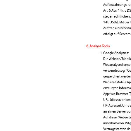
Aufbewahrungs- un
Art. 6 Abs. 1 lit. 
steuerrechtlichen
14b UStG). Mit der
Auftragsverarbeit
erfolgt auf Servern
Analyse Tools
Google Analytics:
Die Website/Mobile
Webanalysedienst d
verwendet sog. “Co
gespeichert werden
Website/Mobile Ap
erzeugten Informa
App (wie Browser-T
URL (die zuvor be
(IP-Adresse), Uhrz
an einen Server vo
Auf dieser Webseit
innerhalb von Mitg
Vertragsstaaten d