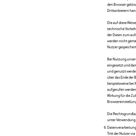
den Browser gelösc
Drittanbietern han
Die auf diese Wei
technische Vorkeh
der Daten zum auf
werden nicht geme
Nutzer gespeichert
Bei Nutzung unsere
eingesetzt und da
und genutzt werden.
über das Ende der 
beispielsweise bei
aufgerufen werden 
Wirkung für die Zu
Browsereinstellun
Die Rechtsgrundla
unter Verwendung vo
Datenverarbeitung
Tritt der Nutzer vi