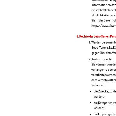
Informationen daz
einschließlich der 
Möglichkeiten zur
Sie in der Datenric
https://www.tikto
Rechte der betroffenen Per
Werden personenbe
Betroffener i.S.d.
gegenüber dem Ver
Auskunftsrecht:
Sie können von de
verlangen, ob pers
verarbeitet werden
dem Verantwortlic
verlangen:
die Zwecke, zu d
werden;
die Kategorien v
werden;
die Empfänger bz