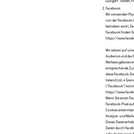
Google+, Twitter, Pi
Facebook:
Wir verwenden Plu
von der Facebook In
betrieben wird („F
Facebook finden S
https://www.face
Wir setzen auf un
Audience und das 
Werbeangebotes ei
entsprechende Zus
diese Facebook-Di
Ireland Ltd., 4 Gra
(“Facebook”) könn
https://www.faceb
Wenn Sie einen Fac
Facebook-Pixel au
Cookies erkennbar
Analyse- und Mark
Dieser Datenerheb
Daten durch Faceb
oder deaktivieren.