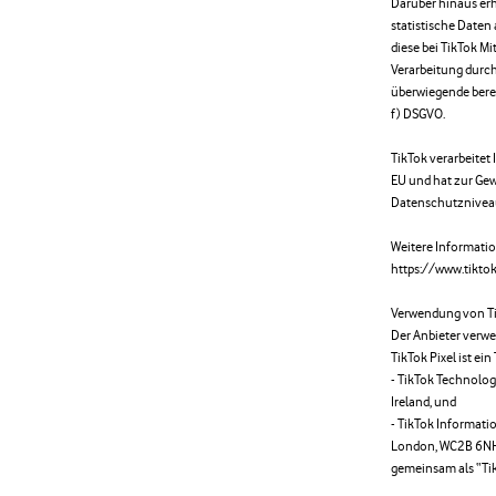
Darüber hinaus er
statistische Daten
diese bei TikTok Mi
Verarbeitung durch
überwiegende berech
f) DSGVO.
TikTok verarbeite
EU und hat zur Ge
Datenschutzniveau
Weitere Informatio
https://www.tikto
Verwendung von Ti
Der Anbieter verwen
TikTok Pixel ist ei
- TikTok Technology
Ireland, und
- TikTok Informati
London, WC2B 6NH,
gemeinsam als “Ti