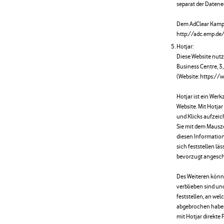
separat der Datene
Dem AdClear Kamp
http://adc.emp.d
Hotjar:
Diese Website nutzt 
Business Centre, 3,
(Website: https://
Hotjar ist ein Wer
Website. Mit Hotja
und Klicks aufzeic
Sie mit dem Mausze
diesen Information
sich feststellen l
bevorzugt angesch
Des Weiteren können
verblieben sind un
feststellen, an wel
abgebrochen haben
mit Hotjar direkte