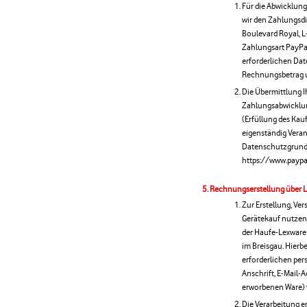
Für die Abwicklun
wir den Zahlungsdien
Boulevard Royal, L
Zahlungsart PayPa
erforderlichen Dat
Rechnungsbetrag un
Die Übermittlung I
Zahlungsabwicklung.
(Erfüllung des Kauf
eigenständig Vera
Datenschutzgrunds
https://www.paypa
Rechnungserstellung über L
Zur Erstellung, V
Gerätekauf nutzen 
der Haufe-Lexware
im Breisgau. Hierb
erforderlichen pe
Anschrift, E-Mail
erworbenen Ware) v
Die Verarbeitung e