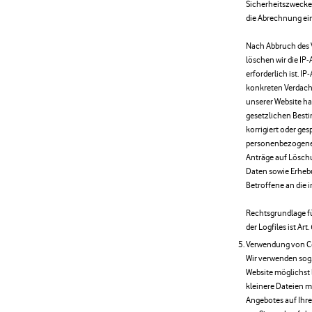
Sicherheitszwecke 
die Abrechnung eine
Nach Abbruch des 
löschen wir die IP
erforderlich ist. I
konkreten Verdach
unserer Website h
gesetzlichen Best
korrigiert oder ges
personenbezogenen
Anträge auf Lösch
Daten sowie Erheb
Betroffene an die 
Rechtsgrundlage f
der Logfiles ist Art.
Verwendung von C
Wir verwenden sog
Website möglichst 
kleinere Dateien m
Angebotes auf Ihre