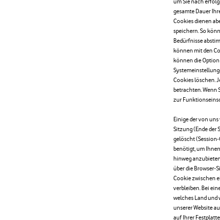
um Sie nach erfolg
gesamte Dauer Ihre
Cookies dienen abe
speichern. So könne
Bedürfnisse abstim
können mit den Coo
können die Option 
Systemeinstellung
Cookies löschen. 
betrachten. Wenn S
zur Funktionseins
Einige der von un
Sitzung (Ende der 
gelöscht (Session-
benötigt, um Ihnen
hinweg anzubieten
über die Browser-S
Cookie zwischen ei
verbleiben. Bei ei
welches Land und w
unserer Website au
auf Ihrer Festplat