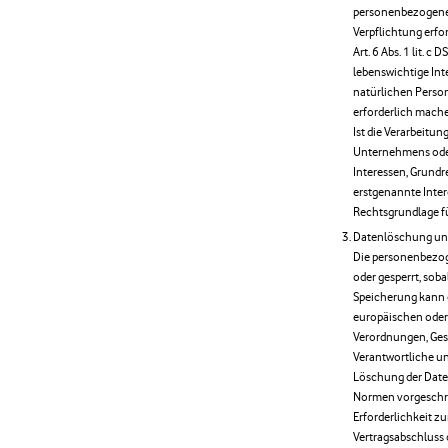
personenbezogener
Verpflichtung erfor
Art. 6 Abs. 1 lit. c
lebenswichtige Int
natürlichen Perso
erforderlich machen
Ist die Verarbeitu
Unternehmens oder 
Interessen, Grundr
erstgenannte Interes
Rechtsgrundlage fü
Datenlöschung und
Die personenbezog
oder gesperrt, soba
Speicherung kann 
europäischen oder
Verordnungen, Gese
Verantwortliche un
Löschung der Date
Normen vorgeschrie
Erforderlichkeit z
Vertragsabschluss 