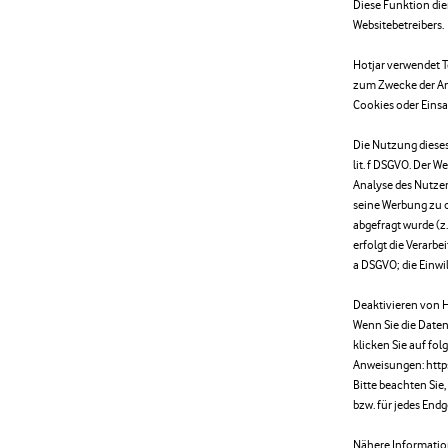
Diese Funktion di
Websitebetreibers.
Hotjar verwendet T
zum Zwecke der An
Cookies oder Einsa
Die Nutzung dieses 
lit. f DSGVO. Der W
Analyse des Nutze
seine Werbung zu o
abgefragt wurde (z.
erfolgt die Verarbe
a DSGVO; die Einwil
Deaktivieren von H
Wenn Sie die Date
klicken Sie auf fo
Anweisungen: http
Bitte beachten Sie,
bzw. für jedes Endg
Nähere Informatio