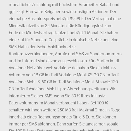
monatlicher Zuzahlung mit höchstem Mitarbeiter-Rabatt und
ggf. zzgl. Hardware-Beigaben sowie sonstigen Aktionen. Der
einmalige Anschlusspreis beträgt 39,99 €. Der Vertrag hat eine
Mindestlaufzeit von 24 Monaten. Die Kündigungsfrist zum
Ende der Mindestvertragslaufzeit beträgt 1 Monat. Sie haben
eine Flat für Standard-Gespräche in deutsche Netze und eine
SMS-Flat in deutsche Mobilfunknetze.
Konferenzverbindungen, Anrufe und SMS zu Sondernummern
und im Internet sind davon ausgeschlossen. Fürs Surfen im dt.
Vodafone-Netz über web.vodafone.de haben Sie ein Inklusiv-
Volumen von 15 GB im Tarif Vodafone Mobil XS, 30 GB im Tarif
Vodafone Mobil S, 60 GB im Tarif Vodafone Mobil M sowie 120
GB im Tarif Vodafone Mobil L pro Abrechnungszeitraum. Wir
informieren Sie per SMS, wenn Sie 80 % Ihres Inklusiv-
Datenvolumens im Monat verbraucht haben. Bei 100 %
schalten wir Ihnen weitere 250 MB frei. Maximal 3-mal in Folge
innerhalb eines Rechnungsmonats für je 3 Euro. Sie können
immer per SMS ablehnen. Dann surfen Sie langsamer, sobald
Sie 100 % Ihres Datenvolumens verbraucht haben – mit bis zu