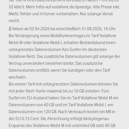
32 kbit/s. Mehr Infos auf vodafone.de/speedgo. Alle Preise inkl.
MwSt. Fehler und Irrtümer vorbehalten. Nur solange Vorrat
reicht.
2
Aktion ab 02.04.2026 bis einschließlich 31.08.2026, 16 Uhr:
Bei Verlängerung eines Mobilfunkvertrages im Tarif Vodafone
Mobil M oder Vodafone Mobil L erhalten Bestandskund:innen
unbegrenztes Datenvolumen fürs Surfen im deutschen
Vodafone-Netz. Das zusätzliche Datenvolumen gilt solange der
Vertrag unverändert bestehen bleibt. Das zusätzliche
Datenvolumen entfällt, wenn Sie kündigen oder den Tarif
wechseln.
Bei einem Tarif mit unbegrenztem Datenvolumen können Sie
mit jeder Red+ Karte maximal bis zu 10 GB zuteilen. Fürs
Surfen im EU-Ausland haben Sie im Tarif Vodafone Mobil M ein
Datenvolumen von 60 GB und im Tarif Vodafone Mobil L ein
Datenvolumen von 120 GB. Nach Verbrauch kostet ein MB in
der EU 0,13 Cent. Die Abrechnung erfolgt kilobytegenau.
Ersparnis des Vodafone Mobil M mit unlimited GB statt 60 GB