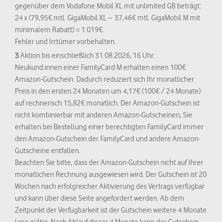
gegenüber dem Vodafone Mobil XL mit unlimited GB beträgt:
24 x (79,95€ mtl. GigaMobil XL – 37,46€ mtl. GigaMobil M mit
minimalem Rabatt) = 1.019€.
Fehler und Irrtümer vorbehalten.
3
Aktion bis einschließlich 31.08.2026, 16 Uhr:
Neukund:innen einer FamilyCard M erhalten einen 100€
Amazon-Gutschein. Dadurch reduziert sich Ihr monatlicher
Preis in den ersten 24 Monaten um 4,17€ (100€ / 24 Monate)
auf rechnerisch 15,82€ monatlich. Der Amazon-Gutschein ist
nicht kombinierbar mit anderen Amazon-Gutscheinen, Sie
erhalten bei Bestellung einer berechtigten FamilyCard immer
den Amazon-Gutschein der FamilyCard und andere Amazon-
Gutscheine entfallen.
Beachten Sie bitte, dass der Amazon-Gutschein nicht auf Ihrer
monatlichen Rechnung ausgewiesen wird. Der Gutschein ist 20
Wochen nach erfolgreicher Aktivierung des Vertrags verfügbar
und kann über diese Seite angefordert werden. Ab dem
Zeitpunkt der Verfügbarkeit ist der Gutschein weitere 4 Monate
lang gültig. Nach Ablauf dieser 4 Monate kann der Gutschein