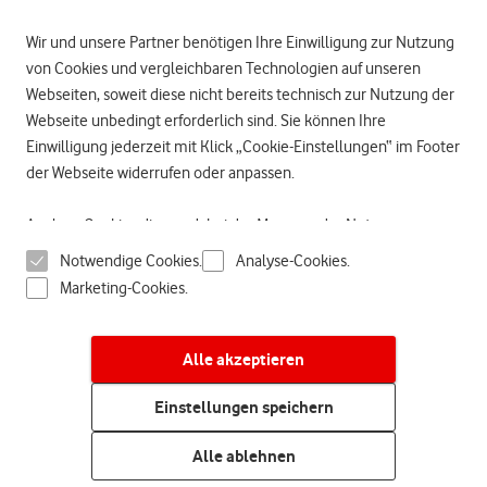
Wir und unsere Partner benötigen Ihre Einwilligung zur Nutzung
von Cookies und vergleichbaren Technologien auf unseren
Webseiten, soweit diese nicht bereits technisch zur Nutzung der
Webseite unbedingt erforderlich sind. Sie können Ihre
Einwilligung jederzeit mit Klick „Cookie-Einstellungen“ im Footer
der Webseite widerrufen oder anpassen.
Ist Ihr Arbeitgeber dabei?
Geben Sie den Namen Ihres Arbeitgebers ein und erfahren Sie direkt, ob
Analyse-Cookies dienen dabei der Messung der Nutzung unserer
auch Sie vom dauerhaften Mitarbeiter-Rabatt profitieren können.
Seiten. Durch Marketing-Cookies können wir Ihnen auf
Notwendige Cookies.
Analyse-Cookies.
Partnerseiten, in den sozialen Netzwerken und an anderer Stelle
Marketing-Cookies.
personalisierte Werbung anzeigen. Dies kann bei Erteilung Ihrer
Einwilligung zu Cookies für Persönliche Angebote auch
geräteübergreifend erfolgen. Für die Personalisierung werden
Alle akzeptieren
Jetzt anmelden & sparen
Nutzungsprofile erstellt, denen weitere Daten zugeordnet
Einstellungen speichern
werden können. Hierzu gehört insbesondere Ihre IP-Adresse
(Verkehrsdatum) über die wir einen Abgleich mit den in Ihrem
Alle ablehnen
Kundenkonto hinterlegten Vertragsdaten herstellen.